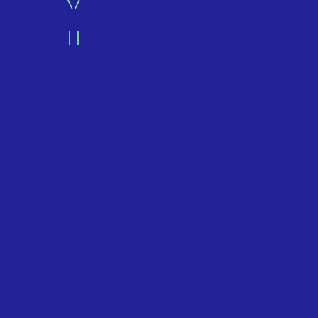
       \/
       ||