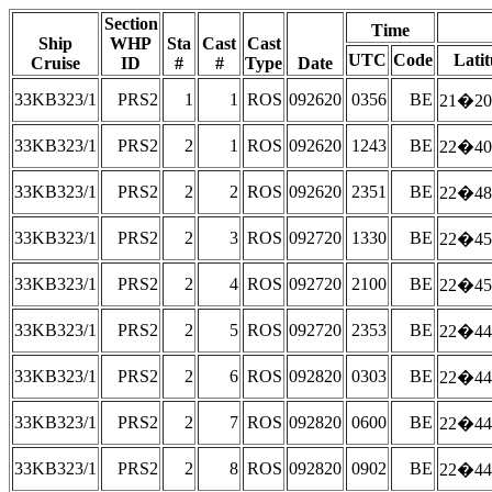
Section
Time
Ship
WHP
Sta
Cast
Cast
UTC
Code
Lati
Cruise
ID
#
#
Type
Date
33KB323/1
PRS2
1
1
ROS
092620
0356
BE
21�20
33KB323/1
PRS2
2
1
ROS
092620
1243
BE
22�40
33KB323/1
PRS2
2
2
ROS
092620
2351
BE
22�48
33KB323/1
PRS2
2
3
ROS
092720
1330
BE
22�45
33KB323/1
PRS2
2
4
ROS
092720
2100
BE
22�45
33KB323/1
PRS2
2
5
ROS
092720
2353
BE
22�44
33KB323/1
PRS2
2
6
ROS
092820
0303
BE
22�44
33KB323/1
PRS2
2
7
ROS
092820
0600
BE
22�44
33KB323/1
PRS2
2
8
ROS
092820
0902
BE
22�44