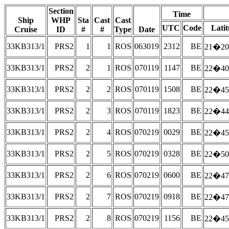
Section
Time
Ship
WHP
Sta
Cast
Cast
UTC
Code
Lati
Cruise
ID
#
#
Type
Date
33KB313/1
PRS2
1
1
ROS
063019
2312
BE
21�20
33KB313/1
PRS2
2
1
ROS
070119
1147
BE
22�40
33KB313/1
PRS2
2
2
ROS
070119
1508
BE
22�45
33KB313/1
PRS2
2
3
ROS
070119
1823
BE
22�44
33KB313/1
PRS2
2
4
ROS
070219
0029
BE
22�45
33KB313/1
PRS2
2
5
ROS
070219
0328
BE
22�50
33KB313/1
PRS2
2
6
ROS
070219
0600
BE
22�47
33KB313/1
PRS2
2
7
ROS
070219
0918
BE
22�47
33KB313/1
PRS2
2
8
ROS
070219
1156
BE
22�45