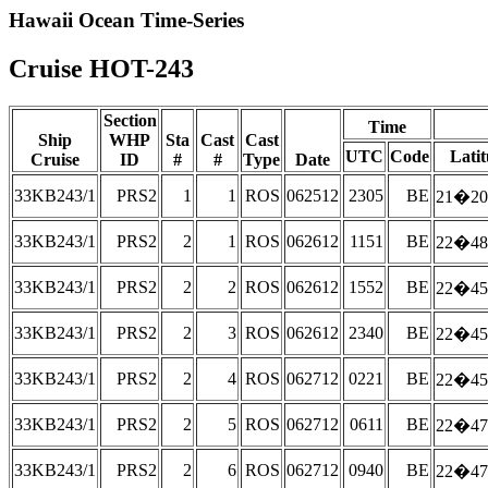
Hawaii Ocean Time-Series
Cruise HOT-243
Section
Time
Ship
WHP
Sta
Cast
Cast
UTC
Code
Lati
Cruise
ID
#
#
Type
Date
33KB243/1
PRS2
1
1
ROS
062512
2305
BE
21�20
33KB243/1
PRS2
2
1
ROS
062612
1151
BE
22�48
33KB243/1
PRS2
2
2
ROS
062612
1552
BE
22�45
33KB243/1
PRS2
2
3
ROS
062612
2340
BE
22�45
33KB243/1
PRS2
2
4
ROS
062712
0221
BE
22�45
33KB243/1
PRS2
2
5
ROS
062712
0611
BE
22�47
33KB243/1
PRS2
2
6
ROS
062712
0940
BE
22�47